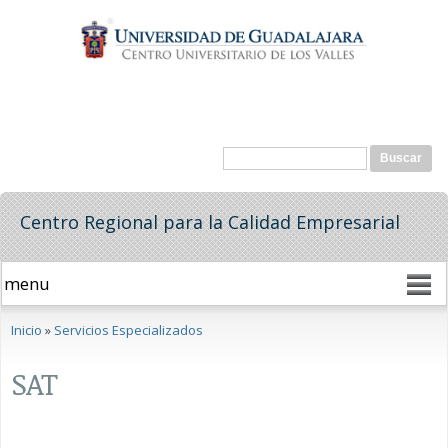
Pasar al
contenido
principal
Formulario de búsqueda
Buscar
Centro Regional para la Calidad Empresarial
Se encuentra usted aquí
Inicio
»
Servicios Especializados
SAT